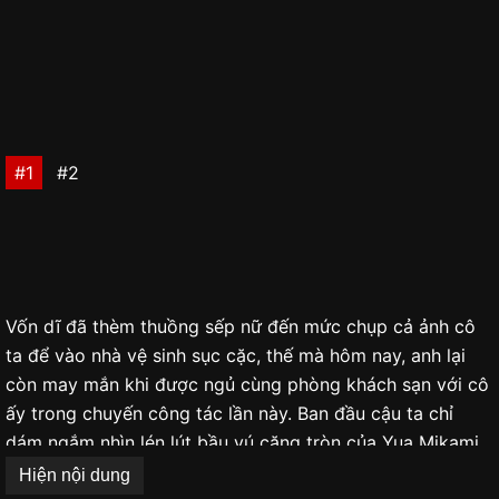
#1
#2
Vốn dĩ đã thèm thuồng sếp nữ đến mức chụp cả ảnh cô
ta để vào nhà vệ sinh sục cặc, thế mà hôm nay, anh lại
còn may mắn khi được ngủ cùng phòng khách sạn với cô
ấy trong chuyến công tác lần này. Ban đầu cậu ta chỉ
dám ngắm nhìn lén lút bầu vú căng tròn của Yua Mikami,
ấy thế nhưng sau một lúc xoa bóp khiến nàng ngủ say
Hiện nội dung